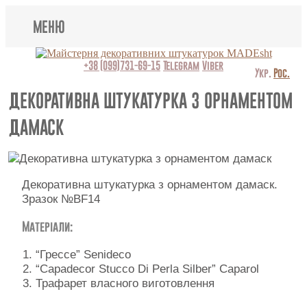
МЕНЮ
Lincrusta
+38 (099)731-69-15
Telegram
Viber
Укр.
Рос.
Види штукатурок
ДЕКОРАТИВНА ШТУКАТУРКА З ОРНАМЕНТОМ
ДАМАСК
Поклейка шпалер
Картини
Декоративна штукатурка з орнаментом дамаск.
Декоративні панно
Зразок №BF14
Відео
Матеріали:
Питання-відповідь
“Грессе” Senideco
“Capadecor Stucco Di Perla Silber” Caparol
Про нас
Трафарет власного виготовлення