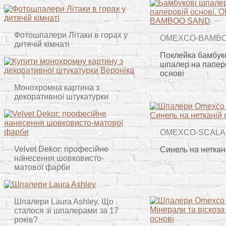
Фотошпалери Літаки в горах у
OMEXCO-BAMB
дитячій кімнаті
Поклейка бамбук
шпалер на папер
основі
Монохромна картина з
декоративної штукатурки
OMEXCO-SCALA
Velvet Dekor: професійне
Синель на неткан
нанесення шовковисто-
матової фарби
Шпалери Laura Ashley. Що
сталося зі шпалерами за 17
років?