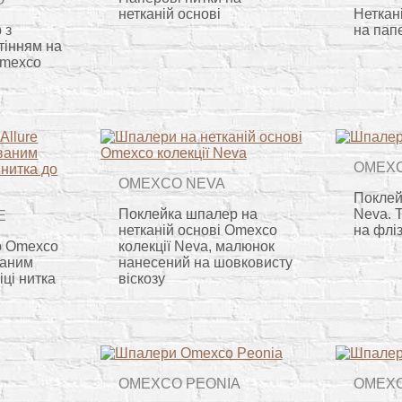
нетканій основі
Неткан
 з
на пап
тінням на
Omexco
OMEXC
OMEXCO NEVA
Поклей
Поклейка шпалер на
Neva. 
E
нетканій основі Omexco
на фліз
р Omexco
колекції Neva, малюнок
ваним
нанесений на шовковисту
іці нитка
віскозу
OMEXCO PEONIA
OMEX