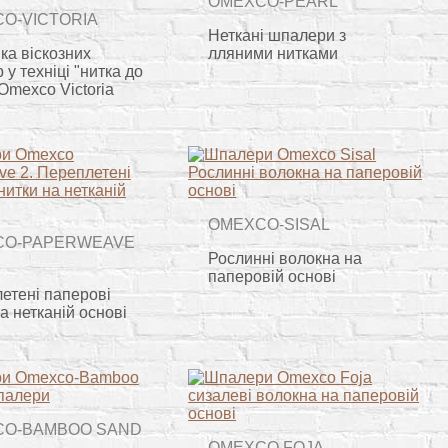
OMEXCO-PEARL
O-VICTORIA
Неткані шпалери з
ка віскозних
лляними нитками
у техніці "нитка до
Omexco Victoria
OMEXCO-SISAL
CO-PAPERWEAVE
Рослинні волокна на
паперовій основі
етені паперові
а нетканій основі
CO-BAMBOO SAND
OMEXCO FOJA