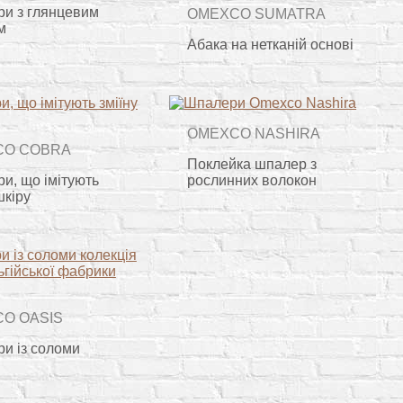
и з глянцевим
OMEXCO SUMATRA
м
Абака на нетканій основі
OMEXCO NASHIRA
CO COBRA
Поклейка шпалер з
и, що імітують
рослинних волокон
шкіру
O OASIS
и із соломи