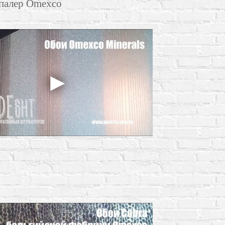
шпалер Omexco