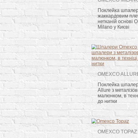
Поклейка шпалер
жаккардовим пле
нетканій основі 
Milano у Києві
OMEXCO ALLUR
Поклейка шпале
Allure з металізо
малюнком, в техн
до нитки
OMEXCO TOPAZ