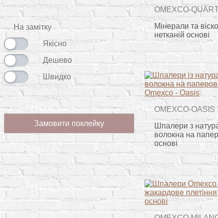
OMEXCO-QUAR
Мінерали та віск
На замітку
нетканій основі
Якісно
Дешево
Швидко
OMEXCO-OASIS
Замовити поклейку
Шпалери з натур
волокна на папер
основі
OMEXCO MILAN