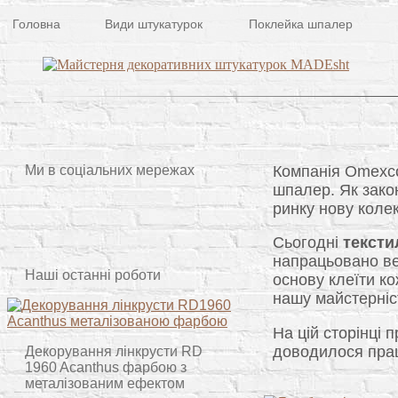
Головна
Види штукатурок
Поклейка шпалер
Компанія Omexco 
Ми в соціальних мережах
шпалер. Як зако
ринку нову коле
Сьогодні
тексти
напрацьовано вел
Наші останні роботи
основу клеїти к
нашу майстерніс
На цій сторінці
доводилося пра
Декорування лінкрусти RD
1960 Acanthus фарбою з
металізованим ефектом