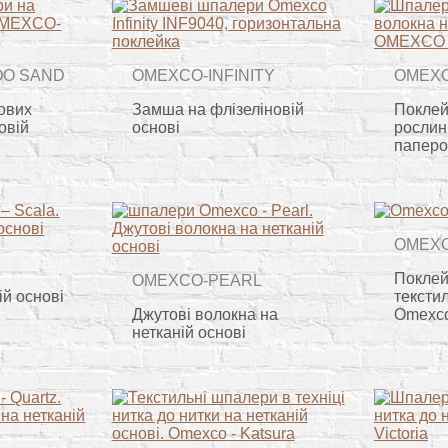
OO SAND
OMEXCO-INFINITY
OMEXC
ових
Замша на флізеліновій
Поклей
овій
основі
рослин
паперо
OMEXC
Поклей
OMEXCO-PEARL
ій основі
тексти
Джутові волокна на
Omexco
нетканій основі