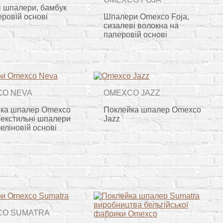
і шпалери, бамбук
еровій основі
Шпалери Omexco Foja,
сизалеві волокна на
паперовій основі
O NEVA
OMEXCO JAZZ
ка шпалер Omexco
Поклейка шпалер Omexco
Текстильні шпалери
Jazz
еліновій основі
CO SUMATRA