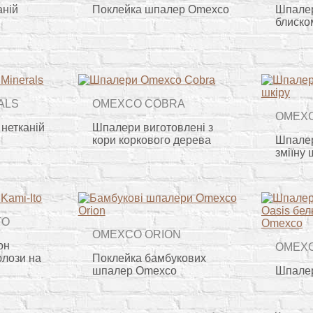
аній
Поклейка шпалер Omexco
Шпалер
блиско
ALS
OMEXCO COBRA
OMEX
 нетканій
Шпалери виготовлені з
кори коркового дерева
Шпалер
зміїну 
TO
OMEXCO ORION
он
OMEXC
юлози на
Поклейка бамбукових
шпалер Omexco
Шпалер