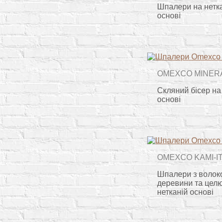
Шпалери на нетк
основі
OMEXCO MINER
Скляний бісер на
основі
OMEXCO KAMI-I
Шпалери з волок
деревини та цел
нетканій основі