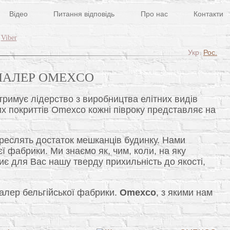
Відео
Питання відповідь
Про нас
Контакти
Viber
Укр.
Рос.
ПАЛЕР OMEXCO
тримує лідерство з виробництва елітних видів
их покриттів Omexco кожні півроку представляє на
креслять достаток мешканців будинку. Нами
ї фабрики. Ми знаємо як, чим, коли, на яку
иє для Вас нашу тверду прихильність до якості,
палер бельгійської фабрики.
Omexco
, з якими нам