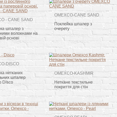
OMEXCO-CANE SAND
O - CANE SAND
Поклейка шпалер з
ка шпалер з
очерету
ними волокнами на
вій основі
O-DISCO
ка нетканих
OMEXCO-KASHMIR
льних шпалер
 Disco
Неткане текстильне
покриття для стін