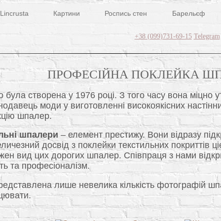
Lincrusta
Картини
Роспись стен
Барельєф
+38 (099)731-69-15
Telegram
ПРОФЕСІЙНА ПОКЛЕЙКА Ш
була створена у 1976 році. З того часу вона міцно у
нодавець моди у виготовленні високоякісних настінн
кцію шпалер.
льні шпалери
– елемент престижу. Вони відразу під
ичезний досвід з поклейки текстильних покриттів ціє
ожен вид цих дорогих шпалер. Співпраця з нами відкр
ть та професіоналізм.
 представлена лише невелика кількість фотографій ш
цювати.