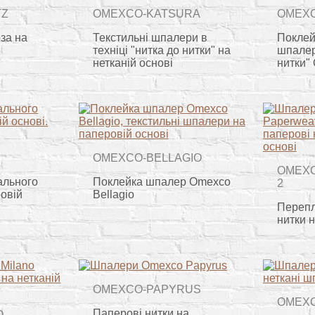
TZ
OMEXCO-KATSURA
OMEXC
оза на
Текстильні шпалери в
Поклей
техніці "нитка до нитки" на
шпалер 
нетканій основі
нитки" 
OMEXCO-BELLAGIO
OMEX
ального
Поклейка шпалер Omexco
2
овій
Bellagio
Перепл
нитки н
OMEXCO-PAPYRUS
OMEX
Паперові нитки на
O