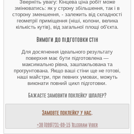
Зверніть увагу
: Кінцева ціна робіт може
змінюватись: як у строну збільшення, так і в
сторону зменшення, - залежить від складності
геометрії приміщення (ніші, колони, велика
кількість кутів), від загальної площі об'єкта.
Вимоги до підготовки стін
Для досягнення ідеального результату
поверхня має бути підготовлена —
максимально рівна, зашпакльована та
прогрунтована. Якщо ваші стіни ще не готові,
наші майстри, при певних умовах, можуть
виконати повний цикл підготовки.
Бажаєте замовити поклейку шпалер?
Замовте поклейку у нас
.
+38 (099)731-69-15
Telegram
Viber