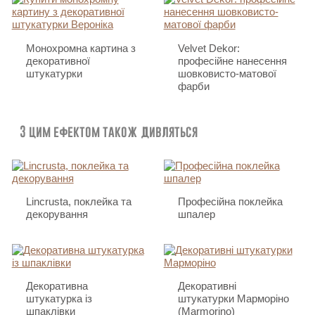
Монохромна картина з
Velvet Dekor:
декоративної
професійне нанесення
штукатурки
шовковисто-матової
фарби
З цим ефектом також дивляться
Lincrusta, поклейка та
Професійна поклейка
декорування
шпалер
Декоративна
Декоративні
штукатурка із
штукатурки Марморіно
шпаклівки
(Marmorino)