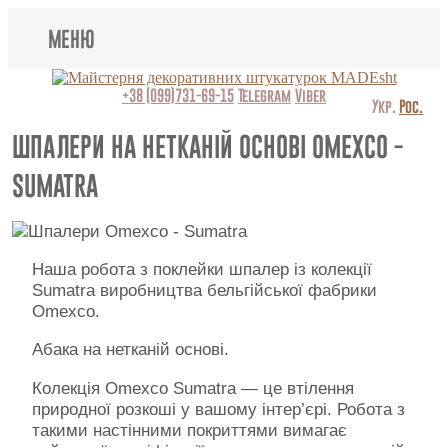
МЕНЮ
Lincrusta
+38 (099)731-69-15
Telegram
Viber
Укр.
Рос.
Види штукатурок
ШПАЛЕРИ НА НЕТКАНІЙ ОСНОВІ OMEXCO -
SUMATRA
Поклейка шпалер
Картини
Наша робота з поклейки шпалер із колекції
Барельєф
Sumatra виробництва бельгійської фабрики
Omexco.
Відео
Абака на нетканій основі.
Питання відповідь
Колекція Omexco Sumatra — це втілення
природної розкоші у вашому інтер’єрі. Робота з
Про нас
такими настінними покриттями вимагає