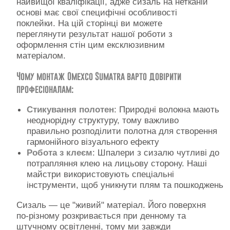
найвищої кваліфікації, адже сизаль на нетканій
Контакти
основі має свої специфічні особливості
поклейки. На цій сторінці ви можете
переглянути результат нашої роботи з
оформлення стін цим ексклюзивним
матеріалом.
Чому монтаж Omexco Sumatra варто довірити
професіоналам:
Стикування полотен
: Природні волокна мають
неоднорідну структуру, тому важливо
правильно розподілити полотна для створення
гармонійного візуального ефекту
Робота з клеєм
: Шпалери з сизалю чутливі до
потрапляння клею на лицьову сторону. Наші
майстри використовують спеціальні
інструменти, щоб уникнути плям та пошкоджень
Сизаль — це "живий" матеріал. Його поверхня
по-різному розкривається при денному та
штучному освітленні, тому ми завжди