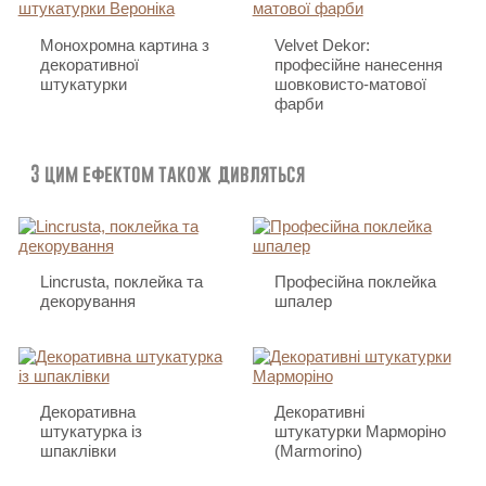
Монохромна картина з
Velvet Dekor:
декоративної
професійне нанесення
штукатурки
шовковисто-матової
фарби
З цим ефектом також дивляться
Lincrusta, поклейка та
Професійна поклейка
декорування
шпалер
Декоративна
Декоративні
штукатурка із
штукатурки Марморіно
шпаклівки
(Marmorino)