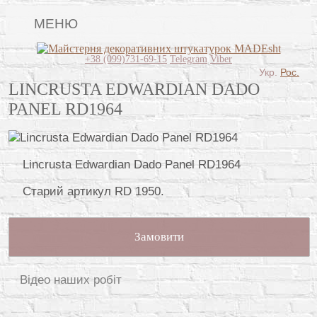
МЕНЮ
Головна
+38 (099)731-69-15
Telegram
Viber
Укр.
Рос.
Види штукатурок
LINCRUSTA EDWARDIAN DADO
PANEL RD1964
Поклейка шпалер
Картини
Lincrusta Edwardian Dado Panel RD1964
Декоративні панно
Старий артикул RD 1950.
Розпис стін
Відео
Замовити
Питання-відповідь
Про нас
Відео наших робіт
Контакти