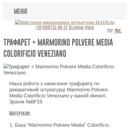
МЕНЮ
Lincrusta
+38 (099)731-69-15
Telegram
Viber
Укр.
Рос.
Види штукатурок
ТРАФАРЕТ + MARMORINO POLVERE MEDIA
COLORIFICIO VENEZIANO
Поклейка шпалер
Картини
Декоративні панно
Наша робота з нанесення трафарету по
декоративній штукатурці Marmorino Polvere
Відео
Media Colorificio Veneziano у ванній кімнаті.
Зразок №BF19
Питання-відповідь
Матеріали:
Про нас
База “Marmorino Polvere Media” Colorificio