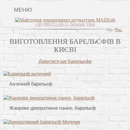
МЕНЮ
Головна
+38 (099)731-69-15
Telegram
Viber
Укр.
Рос.
Види штукатурок
ВИГОТОВЛЕННЯ БАРЕЛЬЄФІВ В
Поклейка шпалер
КИЄВІ
Lincrusta
Дивитися ще барельєфи
Картини
Розпис стін
Античний барельєф
Відео
Питання-відповідь
Жанрове декоративне панно, барельєф
Про нас
Контакти