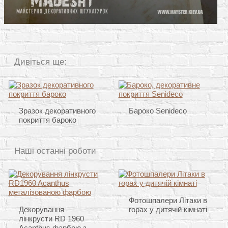
Дивіться ще:
Зразок декоративного
Бароко Senideco
покриття бароко
Наші останні роботи
Фотошпалери Літаки в
Декорування
горах у дитячій кімнаті
лінкрусти RD 1960
Acanthus фарбою з