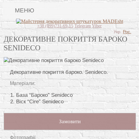
МЕНЮ
Lincrusta
+38 (099)731-69-15
Telegram
Viber
Укр.
Рос.
Види штукатурок
ДЕКОРАТИВНЕ ПОКРИТТЯ БАРОКО
SENIDECO
Поклейка шпалер
Картини
Декоративне покриття бароко. Senideco.
Декоративні панно
Матеріали:
Відео
База “Бароко” Senideco
Питання-відповідь
Віск “Cire” Senideco
Про нас
Контакти
Замовити
Фотографії