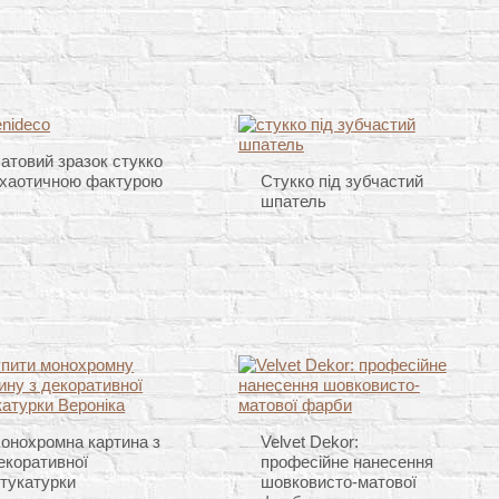
атовий зразок стукко
 хаотичною фактурою
Стукко під зубчастий
шпатель
онохромна картина з
Velvet Dekor:
екоративної
професійне нанесення
тукатурки
шовковисто-матової