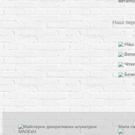
металіз
Наші пер
Наш д
Вели
Чітке
Безко
Мапа са