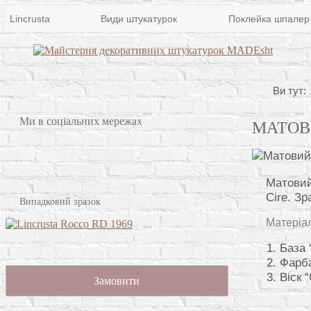
Lincrusta
Види штукатурок
Поклейка шпалер
Ви тут:
Ми в соціальних мережах
МАТОВ
Матовий
Cire. З
Випадковий зразок
Матеріа
База 
Фарба
Віск “
Замовити