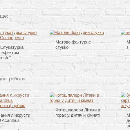
 ще:
Матове фактурне
М
 штукатурка
стукко
з
з ефектом
pesto"
анні роботи
Фотошпалери Літаки в
ання лінкрусти
горах у дитячій кімнаті
М
 Acanthus
д
 з
ш