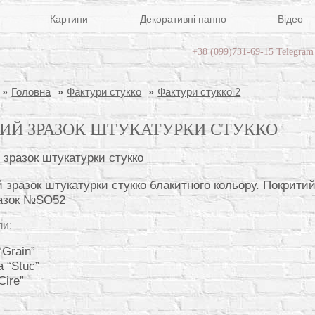
Картини
Декоративні панно
Відео
+38 (099)731-69-15
Telegram
Головна
Фактури стукко
Фактури стукко 2
ИЙ ЗРАЗОК ШТУКАТУРКИ СТУККО
 зразок штукатурки стукко блакитного кольору. Покрити
разок №SO52
ли:
“Grain”
 “Stuc”
Cire”