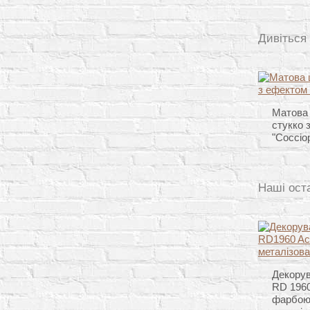
Дивіться
Матова
стукко 
"Coccio
Наші ост
Декорув
RD 1960
фарбою