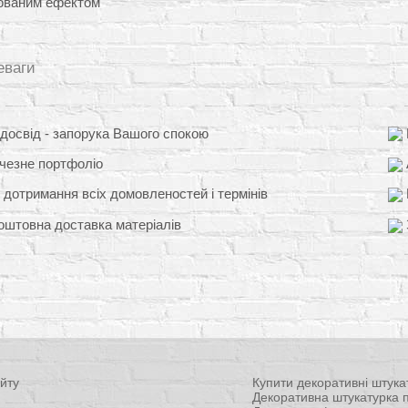
ованим ефектом
еваги
освід - запорука Вашого спокою
чезне портфоліо
 дотримання всіх домовленостей і термінів
штовна доставка матеріалів
йту
Купити декоративні штука
Декоративна штукатурка п