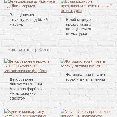
Венеціанська
штукатурка під білий
Білий мармур з
мармур
прожилками з
венеціанської
штукатурки
Наші останні роботи
Фотошпалери Літаки в
Декорування
горах у дитячій кімнаті
лінкрусти RD 1960
Acanthus фарбою з
металізованим
ефектом