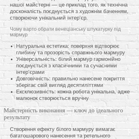
нашої майстерні — це приклад того, як технічна
досконалість поєднується з художнім баченням,
створюючи унікальний інтер’єр.
Чому варто обрати венеціанську штукатурку під
мармур
Натуральна естетика: поверхня відтворює
глибину та прозорість справжнього мармуру
Універсальність: білий мармур гармонійно
поєднується з класичними та сучасними
інтер’єрами
Довговічність: правильно нанесене покриття
зберігає свій вигляд десятиліттями
Ексклюзивність: кожна робота унікальна, адже
малюнок створюється вручну
Майстерність виконання — ключ до ідеального
результату
Створення ефекту білого мармуру вимагає
багатошарового нанесення та ретельного