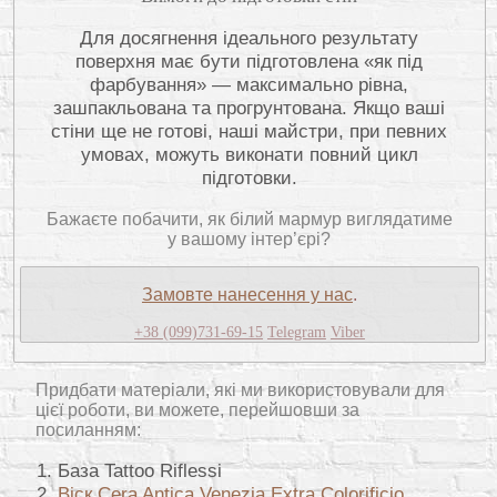
Для досягнення ідеального результату
поверхня має бути підготовлена «як під
фарбування» — максимально рівна,
зашпакльована та прогрунтована. Якщо ваші
стіни ще не готові, наші майстри, при певних
умовах, можуть виконати повний цикл
підготовки.
Бажаєте побачити, як білий мармур виглядатиме
у вашому інтер’єрі?
Замовте нанесення у нас
.
+38 (099)731-69-15
Telegram
Viber
Придбати матеріали, які ми використовували для
цієї роботи, ви можете, перейшовши за
посиланням:
База Tattoo Riflessi
Віск Cera Antica Venezia Extra Colorificio