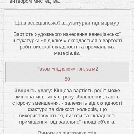
витвором мистецтва.
Ціна венеціанської штукатурки під мармур
Вартість художнього нанесення венеціанської
штукатурки «під ключ» складається з вартості
робіт високої складності та преміальних
матеріалів.
Разом «під ключ» грн. за м2
50
Зверніть увагу
: Кінцева вартість робіт може
змінюватись: як у строну збільшення, так і в
сторону зменшення, - залежить від складності
фактури та кількості кольорів, що
використовуються, висоти та складності
приміщення, від загальної площі об'єкта.
Вимоги до підготовки стін