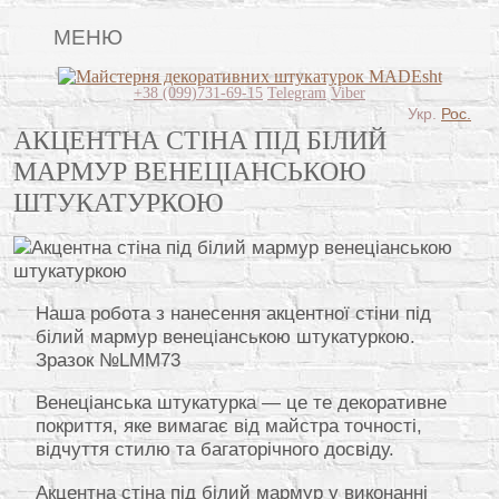
МЕНЮ
Lincrusta
+38 (099)731-69-15
Telegram
Viber
Укр.
Рос.
Види штукатурок
АКЦЕНТНА СТІНА ПІД БІЛИЙ
МАРМУР ВЕНЕЦІАНСЬКОЮ
Поклейка шпалер
ШТУКАТУРКОЮ
Картини
Декоративні панно
Відео
Наша робота з нанесення акцентної стіни під
білий мармур венеціанською штукатуркою.
Питання-відповідь
Зразок №LMM73
Про нас
Венеціанська штукатурка — це те декоративне
покриття, яке вимагає від майстра точності,
Контакти
відчуття стилю та багаторічного досвіду.
Акцентна стіна під білий мармур у виконанні