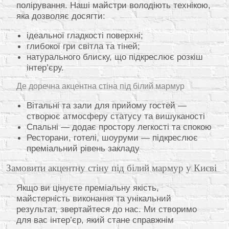
полірування. Наші майстри володіють технікою,
яка дозволяє досягти:
ідеальної гладкості поверхні;
глибокої гри світла та тіней;
натурального блиску, що підкреслює розкіш
інтер’єру.
Де доречна акцентна стіна під білий мармур
Вітальні та зали для прийому гостей —
створює атмосферу статусу та вишуканості
Спальні — додає простору легкості та спокою
Ресторани, готелі, шоуруми — підкреслює
преміальний рівень закладу
Замовити акцентну стіну під білий мармур у Києві
Якщо ви цінуєте преміальну якість,
майстерність виконання та унікальний
результат, звертайтеся до нас. Ми створимо
для вас інтер’єр, який стане справжнім