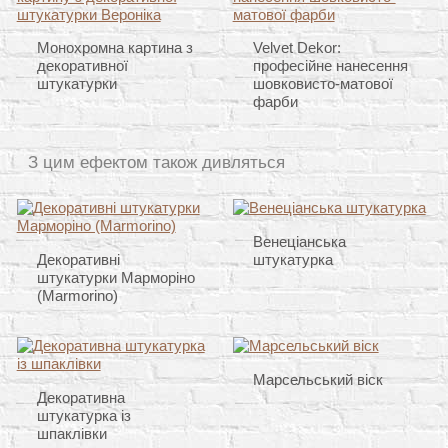
Монохромна картина з
Velvet Dekor:
декоративної
професійне нанесення
штукатурки
шовковисто-матової
фарби
З цим ефектом також дивляться
Венеціанська
Декоративні
штукатурка
штукатурки Марморіно
(Marmorino)
Марсельський віск
Декоративна
штукатурка із
шпаклівки