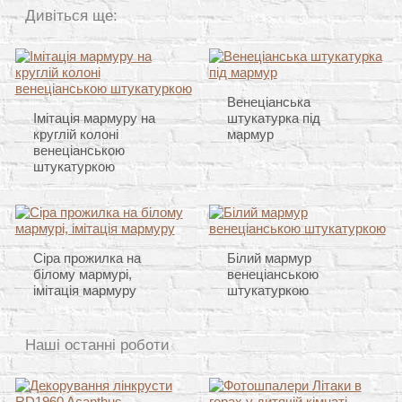
Дивіться ще:
Венеціанська
Імітація мармуру на
штукатурка під
круглій колоні
мармур
венеціанською
штукатуркою
Сіра прожилка на
Білий мармур
білому мармурі,
венеціанською
імітація мармуру
штукатуркою
Наші останні роботи