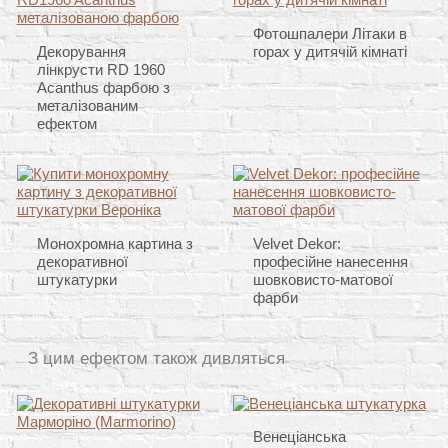
Фотошпалери Літаки в
Декорування
горах у дитячій кімнаті
лінкрусти RD 1960
Acanthus фарбою з
металізованим
ефектом
Монохромна картина з
Velvet Dekor:
декоративної
професійне нанесення
штукатурки
шовковисто-матової
фарби
З цим ефектом також дивляться
Венеціанська