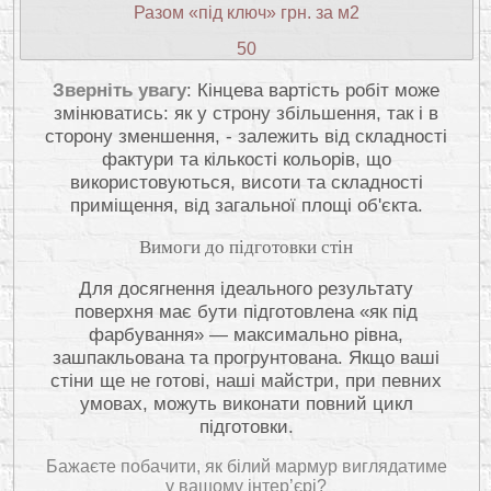
Разом «під ключ» грн. за м2
50
Зверніть увагу
: Кінцева вартість робіт може
змінюватись: як у строну збільшення, так і в
сторону зменшення, - залежить від складності
фактури та кількості кольорів, що
використовуються, висоти та складності
приміщення, від загальної площі об'єкта.
Вимоги до підготовки стін
Для досягнення ідеального результату
поверхня має бути підготовлена «як під
фарбування» — максимально рівна,
зашпакльована та прогрунтована. Якщо ваші
стіни ще не готові, наші майстри, при певних
умовах, можуть виконати повний цикл
підготовки.
Бажаєте побачити, як білий мармур виглядатиме
у вашому інтер’єрі?