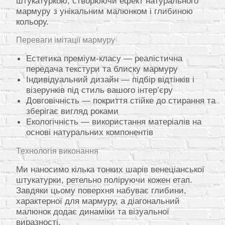
штукатуркою, створюючи ефект натурального
мармуру з унікальним малюнком і глибиною
кольору.
Переваги імітації мармуру
Естетика преміум-класу — реалістична
передача текстури та блиску мармуру
Індивідуальний дизайн — підбір відтінків і
візерунків під стиль вашого інтер’єру
Довговічність — покриття стійке до стирання та
зберігає вигляд роками
Екологічність — використання матеріалів на
основі натуральних компонентів
Технологія виконання
Ми наносимо кілька тонких шарів венеціанської
штукатурки, ретельно поліруючи кожен етап.
Завдяки цьому поверхня набуває глибини,
характерної для мармуру, а діагональний
малюнок додає динаміки та візуальної
виразності.