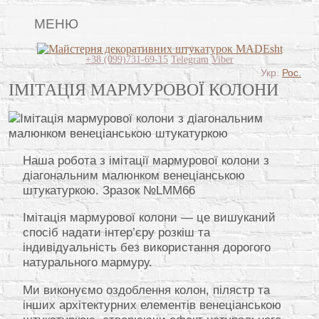
МЕНЮ
Lincrusta
+38 (099)731-69-15
Telegram
Viber
Укр.
Рос.
Види штукатурок
ІМІТАЦІЯ МАРМУРОВОЇ КОЛОНИ
Поклейка шпалер
Картини
Наша робота з імітації мармурової колони з
Декоративні панно
діагональним малюнком венеціанською
штукатуркою. Зразок №LMM66
Відео
Імітація мармурової колони — це вишуканий
Питання-відповідь
спосіб надати інтер’єру розкіш та
Про нас
індивідуальність без використання дорогого
натурального мармуру.
Контакти
Ми виконуємо оздоблення колон, пілястр та
інших архітектурних елементів венеціанською