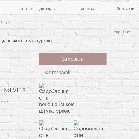
Питання-відповідь
Про нас
Контакти
Viber
Укр.
Рос.
еціанською штукатуркою
Замовити
Фотографії
зок №LML18
ете,