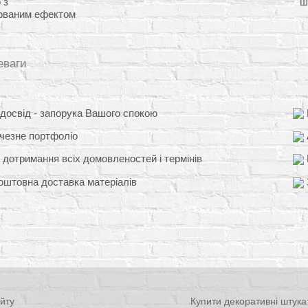
 з
ш
ованим ефектом
еваги
освід - запорука Вашого спокою
чезне портфоліо
 дотримання всіх домовленостей і термінів
штовна доставка матеріалів
йту
Купити декоративні штука