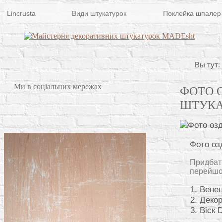
Lincrusta
Види штукатурок
Поклейка шпалер
Вы тут:
Ми в соціальних мережах
ФОТО 
ШТУКА
Фото оз
Придбати
перейшо
Венец
Декор
Віск 