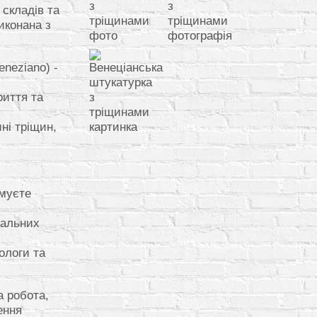
складів та
иконана з
eneziano) -
риття та
ні тріщин,
имуєте
ральних
ологи та
а робота,
ення