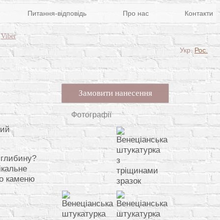
Питання-відповідь
Про нас
Контакти
Viber
Укр.
Рос.
Замовити нанесення
Фотографії
тий
 глибину?
ікальне
го каменю