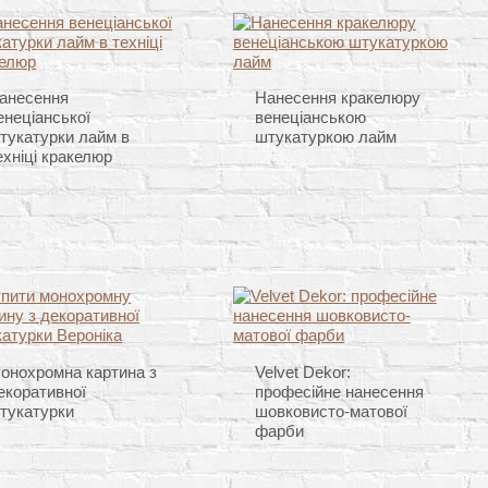
анесення
Нанесення кракелюру
енеціанської
венеціанською
тукатурки лайм в
штукатуркою лайм
ехніці кракелюр
онохромна картина з
Velvet Dekor:
екоративної
професійне нанесення
тукатурки
шовковисто-матової
фарби