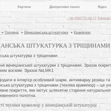
Картини
Декоративні панно
Відео
+38 (099)731-69-15
Telegram
Головна
Венеціанська штукатурка
Кракелюр
ІАНСЬКА ШТУКАТУРКА З ТРІЩИНАМИ
ня венеціанської штукатурки з тріщинами. Зразок покри
вим воском. Зразок №LMK1
додати в інтер'єр особливий шарм, антикварну розкіш та
нська штукатурка з тріщинами (техніка кракелюр) – це ун
ивне покриття, яке імітує шляхетне старіння натурально
ровинного полотна.
ті техніки кракелюр у венеціанській штукатурці