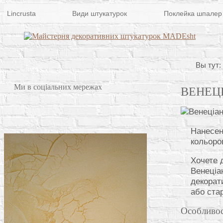
Lincrusta
Види штукатурок
Поклейка шпалер
Вы тут:
Ми в соціальних мережах
ВЕНЕЦ
Нанесен
кольоро
Хочете 
Венеціа
декорат
або ста
Особливос