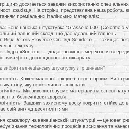
тріщин» досягається завдяки використанню спеціальних 
ності фахівця. На сторінці представлена наша робота, в
танням преміальних італійських матеріалів:
ва
: Венеціанська штукатурка "Grassello 600" (Colorificio V
альний вапняний склад, що дає ідеальний глянець
ш
: Віск Decors Provence Cire від Senideco — захищає пок
еслює текстуру
р
: Пудра «Золото» — додає розкішне мерехтіння всереди
юючи ефект дорогоцінного антикваріату
д вибрати венеціанську штукатурку з тріщинами?
льність
: Кожен малюнок тріщин є неповторним. Ви отр
ську стіну, яку неможливо скопіювати
гічність
: Ми використовуємо матеріали на основі нату
нентів, безпечні для здоров'я
вічність
: Завдяки захисному воску покриття стійке до в
гає свій вигляд десятиліттями
ня кракелюру на венеціанській штукатурці — це ювелірн
ребує знання технологічних процесів висихання та нанес