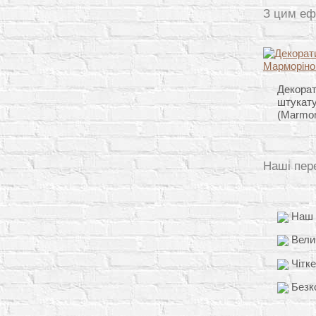
З цим еф
Декорат
штукат
(Marmor
Наші пер
Наш д
Вели
Чітке
Безко