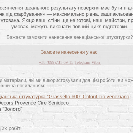
осягнення ідеального результату поверхня має бути під
як під фарбування» — максимально рівна, зашпакльован
унтована. Якщо ваші стіни ще не готові, наші майстри, п
умовах, можуть виконати повний цикл підготовки.
Бажаєте замовити нанесення венеціанської штукатурки
Замовте нанесення у нас
.
+38 (099)731-69-15
Telegram
Viber
 матеріали, які ми використовували для цієї роботи, ви мож
вши за посиланням:
іанська штукатурка “Grassello 600” Colorificio veneziano
Decors Provence Cire Senideco
 “Золото”
ших робіт