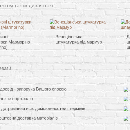
ектом також дивляться
ивні
Венеціанська
Д
урки Марморіно
штукатурка під мармур
ш
ino)
ш
еваги
освід - запорука Вашого спокою
чезне портфоліо
 дотримання всіх домовленостей і термінів
штовна доставка матеріалів