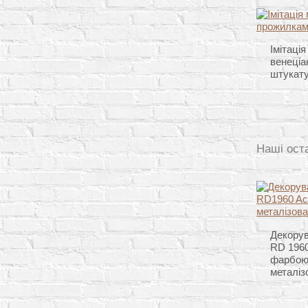
Імітаці
венеціа
штукат
Наші ост
Декорув
RD 1960
фарбою
металіз