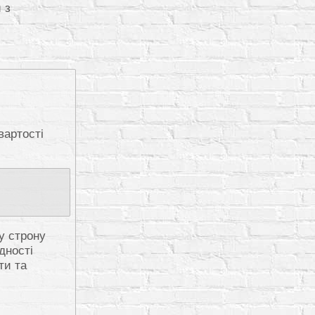
 з
вартості
 у строну
дності
ти та