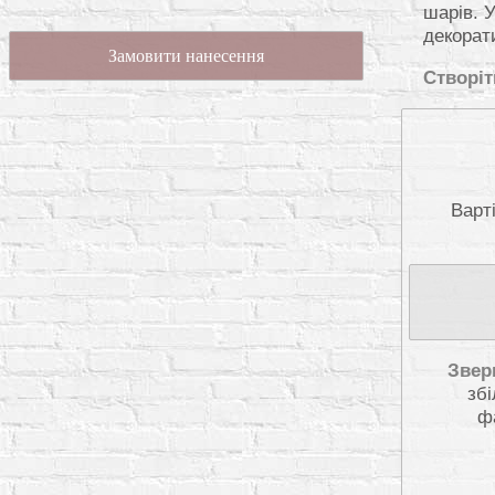
шарів. 
декорат
Замовити нанесення
Створіт
Варт
Звер
збі
ф