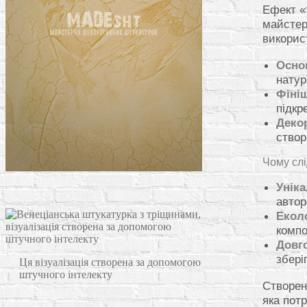
Ефект «
майстер
викорис
Осно
натур
Фіні
підкр
Деко
створ
Чому слі
Уніка
автор
Еколо
компо
Довго
збері
Ця візуалізація створена за допомогою
штучного інтелекту
Створен
яка пот