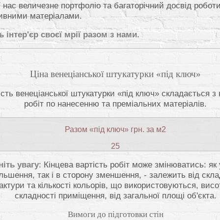
У нас величезне портфоліо та багаторічний досвід роботи
ивними матеріалами.
ь інтер'єр своєї мрії разом з нами
.
Ціна венеціанської штукатурки «під ключ»
ість венеціанської штукатурки «під ключ» складається з 
робіт по нанесенню та преміальних матеріалів.
Разом «під ключ» грн. за м2
25
ніть увагу
: Кінцева вартість робіт може змінюватись: як
льшення, так і в сторону зменшення, - залежить від скла
актури та кількості кольорів, що використовуються, висо
складності приміщення, від загальної площі об'єкта.
Вимоги до підготовки стін