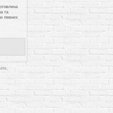
готовлена
а та
ри певних
?
ете,