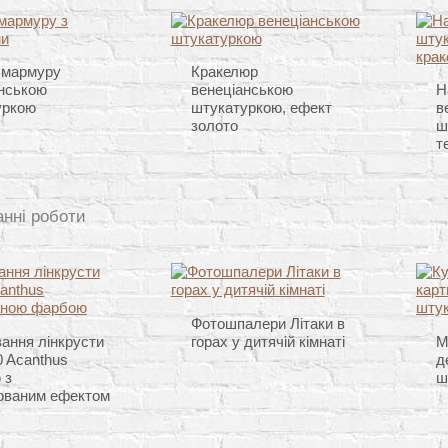
я мармуру
Кракелюр
нською
венеціанською
Н
уркою
штукатуркою, ефект
в
золото
ш
т
анні роботи
Фотошпалери Літаки в
ання лінкрусти
горах у дитячій кімнаті
М
 Acanthus
д
 з
ш
ованим ефектом