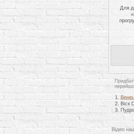
Для д
«
прогр
Придбати
перейшо
Венец
Віск 
Пудра
Відео на