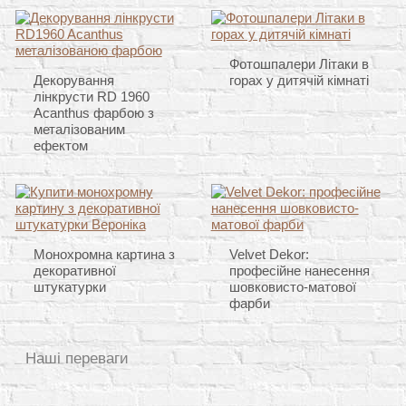
Фотошпалери Літаки в
Декорування
горах у дитячій кімнаті
лінкрусти RD 1960
Acanthus фарбою з
металізованим
ефектом
Монохромна картина з
Velvet Dekor:
декоративної
професійне нанесення
штукатурки
шовковисто-матової
фарби
Наші переваги