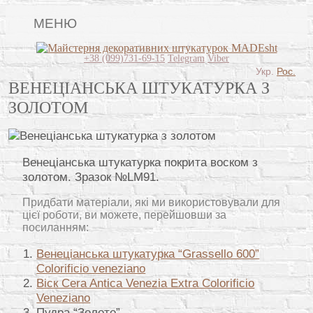
МЕНЮ
Lincrusta
+38 (099)731-69-15
Telegram
Viber
Укр.
Рос.
Види штукатурок
ВЕНЕЦІАНСЬКА ШТУКАТУРКА З
ЗОЛОТОМ
Поклейка шпалер
Картини
Венеціанська штукатурка покрита воском з
Декоративні панно
золотом. Зразок №LM91.
Відео
Придбати матеріали, які ми використовували для
Питання-відповідь
цієї роботи, ви можете, перейшовши за
посиланням:
Про нас
Венеціанська штукатурка “Grassello 600”
Colorificio veneziano
Контакти
Віск Cera Antica Venezia Extra Colorificio
Veneziano
Пудра “Золото”