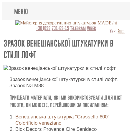
МЕНЮ
Lincrusta
+38 (099)731-69-15
Telegram
Viber
Укр.
Рос.
Види штукатурок
ЗРАЗОК ВЕНЕЦІАНСЬКОЇ ШТУКАТУРКИ В
СТИЛІ ЛОФТ
Поклейка шпалер
Картини
Зразок венеціанської штукатурки в стилі лофт.
Декоративні панно
Зразок №LM88
Відео
Придбати матеріали, які ми використовували для цієї
роботи, ви можете, перейшовши за посиланням:
Питання-відповідь
Венеціанська штукатурка “Grassello 600”
Про нас
Colorificio veneziano
Віск Decors Provence Cire Senideco