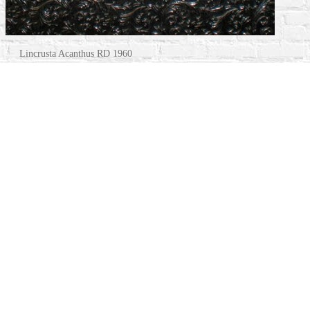
Lincrusta Acanthus RD 1960
Замовити
+38 (099)731-69-15
Telegram
Viber
Працюємо в містах: Київ,
Біла Церква
Мапа сайту