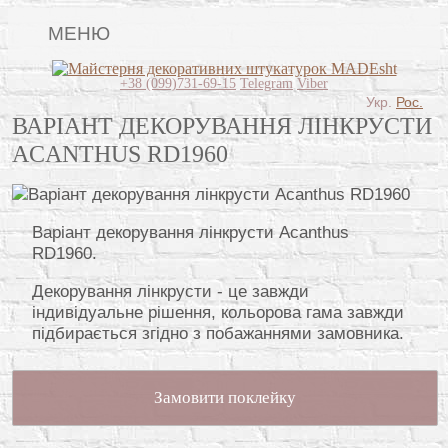
МЕНЮ
Головна
+38 (099)731-69-15
Telegram
Viber
Укр.
Рос.
Види штукатурок
ВАРІАНТ ДЕКОРУВАННЯ ЛІНКРУСТИ
ACANTHUS RD1960
Поклейка шпалер
Картини
Варіант декорування лінкрусти Acanthus
Декоративні панно
RD1960.
Розпис стін
Декорування лінкрусти - це завжди
Відео
індивідуальне рішення, кольорова гама завжди
підбирається згідно з побажаннями замовника.
Питання-відповідь
Про нас
Замовити поклейку
Контакти