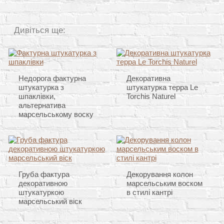
Дивіться ще:
Недорога фактурна
Декоративна
штукатурка з
штукатурка терра Le
шпаклівки,
Torchis Naturel
альтернатива
марсельському воску
Груба фактура
Декорування колон
декоративною
марсельським воском
штукатуркою
в стилі кантрі
марсельський віск