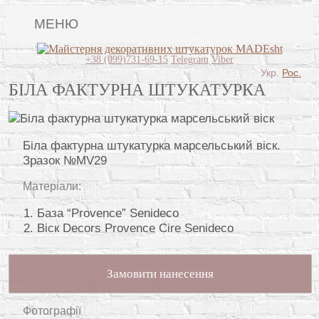
МЕНЮ
Lincrusta
+38 (099)731-69-15
Telegram
Viber
Укр.
Рос.
Види штукатурок
БІЛА ФАКТУРНА ШТУКАТУРКА
Поклейка шпалер
Картини
Біла фактурна штукатурка марсельський віск.
Зразок №MV29
Декоративні панно
Матеріали:
Відео
База “Provence” Senideco
Питання-відповідь
Віск Decors Provence Cire Senideco
Про нас
Замовити нанесення
Контакти
Фотографії