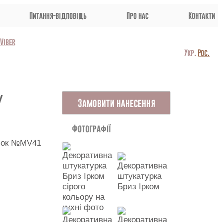
Питання-відповідь
Про нас
Контакти
Viber
Укр.
Рос.
У
Замовити нанесення
Фотографії
азок №MV41