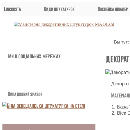
Lincrusta
Види штукатурок
Поклейка шпалер
Вы тут:
Ми в соціальних мережах
ДЕКОРАТ
Декорат
Випадковий зразок
Матеріал
База 
Віск 