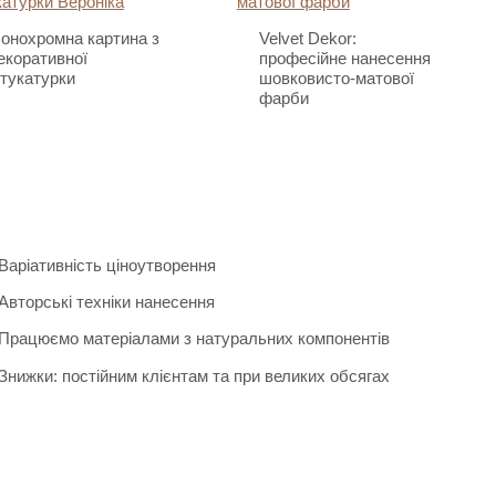
онохромна картина з
Velvet Dekor:
екоративної
професійне нанесення
тукатурки
шовковисто-матової
фарби
Варіативність ціноутворення
Авторські техніки нанесення
Працюємо матеріалами з натуральних компонентів
Знижки: постійним клієнтам та при великих обсягах