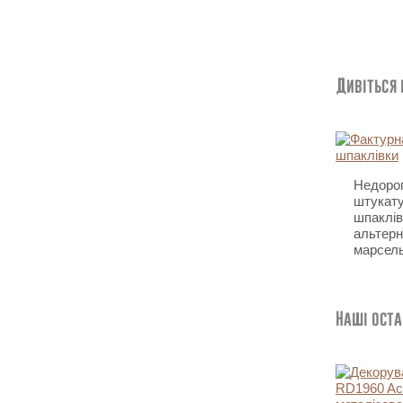
Дивіться
Недоро
штукату
шпаклів
альтерн
марсел
Наші оста