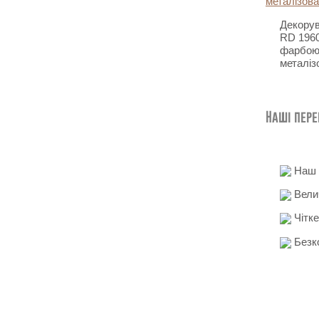
Декорув
RD 1960
фарбою
металіз
Наші пер
Наш д
Вели
Чітке
Безко