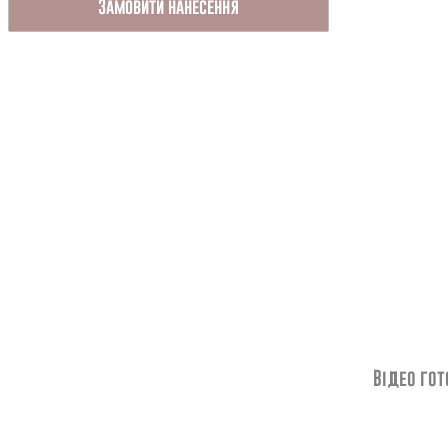
Замовити нанесення
Відео гот