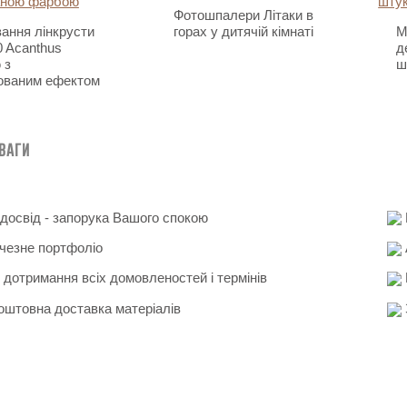
Фотошпалери Літаки в
ання лінкрусти
горах у дитячій кімнаті
М
 Acanthus
д
 з
ш
ованим ефектом
еваги
освід - запорука Вашого спокою
чезне портфоліо
 дотримання всіх домовленостей і термінів
штовна доставка матеріалів