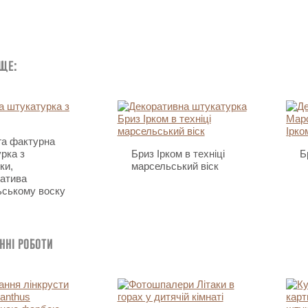
 ще:
га фактурна
рка з
Бриз Ірком в техніці
Б
ки,
марсельський віск
атива
ьському воску
нні роботи