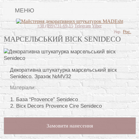
МЕНЮ
Lincrusta
+38 (099)731-69-15
Telegram
Viber
Укр.
Рос.
Види штукатурок
МАРСЕЛЬСЬКИЙ ВІСК SENIDECO
Поклейка шпалер
Картини
Декоративна штукатурка марсельський віск
Декоративні панно
Senideco. Зразок №MV32
Відео
Матеріали:
Питання-відповідь
База “Provence” Senideco
Віск Decors Provence Cire Senideco
Про нас
Контакти
Замовити нанесення