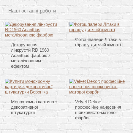
Наші останні роботи
Фотошпалери Літаки в
Декорування
горах у дитячій кімнаті
лінкрусти RD 1960
Acanthus фарбою з
металізованим
ефектом
Монохромна картина з
Velvet Dekor:
декоративної
професійне нанесення
штукатурки
шовковисто-матової
фарби