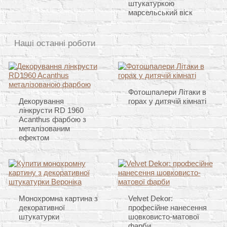
штукатуркою
марсельський віск
Наші останні роботи
Фотошпалери Літаки в
Декорування
горах у дитячій кімнаті
лінкрусти RD 1960
Acanthus фарбою з
металізованим
ефектом
Монохромна картина з
Velvet Dekor:
декоративної
професійне нанесення
штукатурки
шовковисто-матової
фарби