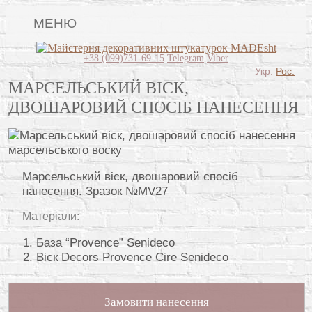
МЕНЮ
Lincrusta
+38 (099)731-69-15
Telegram
Viber
Укр.
Рос.
Види штукатурок
МАРСЕЛЬСЬКИЙ ВІСК,
ДВОШАРОВИЙ СПОСІБ НАНЕСЕННЯ
Поклейка шпалер
Картини
Декоративні панно
Марсельський віск, двошаровий спосіб
Відео
нанесення. Зразок №MV27
Питання-відповідь
Матеріали:
Про нас
База “Provence” Senideco
Віск Decors Provence Cire Senideco
Контакти
Замовити нанесення