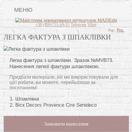
МЕНЮ
Lincrusta
+38 (099)731-69-15
Telegram
Viber
Укр.
Рос.
Види штукатурок
ЛЕГКА ФАКТУРА З ШПАКЛІВКИ
Поклейка шпалер
Картини
Легка фактура з шпаклівки. Зразок №MVB73.
Нанесення легкої фактури шпаклівкою.
Декоративні панно
Придбати матеріали, які ми використовували для
Відео
цієї роботи, ви можете, перейшовши за
посиланням:
Питання-відповідь
Шпаклівка
Про нас
Віск Decors Provence Cire Senideco
Контакти
Замовити нанесення