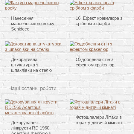
Нанесення
16. Ефект кракелюра з
марсельського воску
сріблом з фарби
Senideco
Декоративна
Оздоблення стін з
штукатурка з
ефектом кракелюр
шпаклівки на стелю
Наші останні роботи
Фотошпалери Літаки в
Декорування
горах у дитячій кімнаті
лінкрусти RD 1960
Acanthus фарбою з