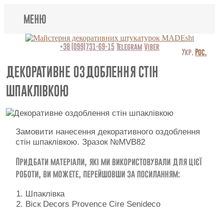
МЕНЮ
Lincrusta
+38 (099)731-69-15
Telegram
Viber
Укр.
Рос.
Види штукатурок
ДЕКОРАТИВНЕ ОЗДОБЛЕННЯ СТІН
ШПАКЛІВКОЮ
Поклейка шпалер
Картини
Замовити нанесення декоративного оздоблення
Декоративні панно
стін шпаклівкою. Зразок №MVB82
Відео
Придбати матеріали, які ми використовували для цієї
роботи, ви можете, перейшовши за посиланням:
Питання-відповідь
Шпаклівка
Про нас
Віск Decors Provence Cire Senideco