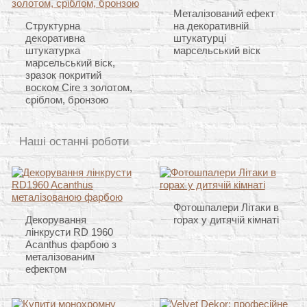
Металізований ефект
Структурна
на декоративній
декоративна
штукатурці
штукатурка
марсельський віск
марсельський віск,
зразок покритий
воском Cire з золотом,
сріблом, бронзою
Наші останні роботи
Фотошпалери Літаки в
Декорування
горах у дитячій кімнаті
лінкрусти RD 1960
Acanthus фарбою з
металізованим
ефектом