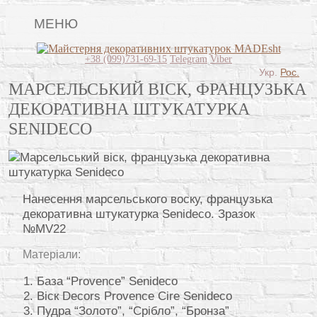
МЕНЮ
Lincrusta
+38 (099)731-69-15
Telegram
Viber
Укр.
Рос.
Види штукатурок
МАРСЕЛЬСЬКИЙ ВІСК, ФРАНЦУЗЬКА
ДЕКОРАТИВНА ШТУКАТУРКА
Поклейка шпалер
SENIDECO
Картини
Декоративні панно
Відео
Нанесення марсельського воску, французька
декоративна штукатурка Senideco. Зразок
Питання-відповідь
№MV22
Про нас
Матеріали:
Контакти
База “Provence” Senideco
Віск Decors Provence Cire Senideco
Пудра “Золото”, “Срібло”, “Бронза”