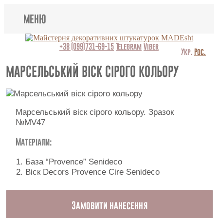
МЕНЮ
Lincrusta
+38 (099)731-69-15
Telegram
Viber
Укр.
Рос.
Види штукатурок
МАРСЕЛЬСЬКИЙ ВІСК СІРОГО КОЛЬОРУ
Поклейка шпалер
Картини
Марсельський віск сірого кольору. Зразок
№MV47
Декоративні панно
Матеріали:
Відео
База “Provence” Senideco
Віск Decors Provence Cire Senideco
Питання-відповідь
Про нас
Замовити нанесення