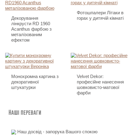
Фотошпалери Літаки в
Декорування
горах у дитячій кімнаті
лінкрусти RD 1960
Acanthus фарбою з
металізованим
ефектом
Монохромна картина з
Velvet Dekor:
декоративної
професійне нанесення
штукатурки
шовковисто-матової
фарби
Наші переваги
Наш досвід - запорука Вашого спокою