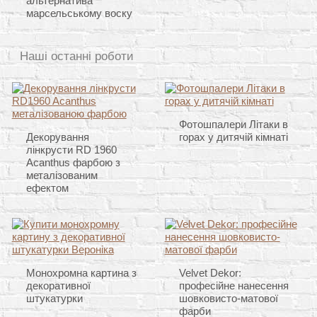
альтернатива
марсельському воску
Наші останні роботи
Фотошпалери Літаки в
Декорування
горах у дитячій кімнаті
лінкрусти RD 1960
Acanthus фарбою з
металізованим
ефектом
Монохромна картина з
Velvet Dekor:
декоративної
професійне нанесення
штукатурки
шовковисто-матової
фарби