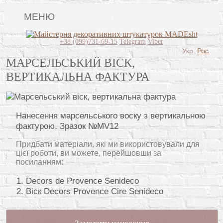
МЕНЮ
Lincrusta
+38 (099)731-69-15
Telegram
Viber
Укр.
Рос.
Види штукатурок
МАРСЕЛЬСЬКИЙ ВІСК,
ВЕРТИКАЛЬНА ФАКТУРА
Поклейка шпалер
Картини
Нанесення марсельського воску з вертикальною
Декоративні панно
фактурою. Зразок №MV12
Відео
Придбати матеріали, які ми використовували для
Питання-відповідь
цієї роботи, ви можете, перейшовши за
посиланням:
Про нас
Decors de Provence Senideco
Віск Decors Provence Cire Senideco
Контакти