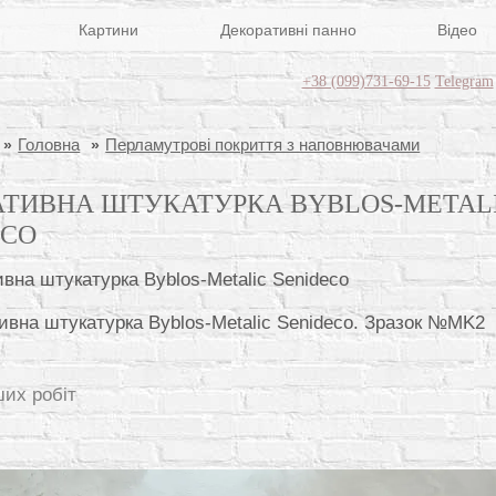
Картини
Декоративні панно
Відео
+38 (099)731-69-15
Telegram
Головна
Перламутрові покриття з наповнювачами
АТИВНА ШТУКАТУРКА BYBLOS-METAL
ECO
ивна штукатурка Byblos-Metalic Senideco. Зразок №MK2
ших робіт