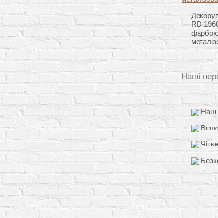
Декорув
RD 1960
фарбою
металіз
Наші пер
Наш д
Вели
Чітке
Безко