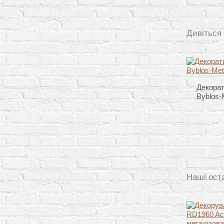
Дивіться
Декорат
Byblos-
Наші ост