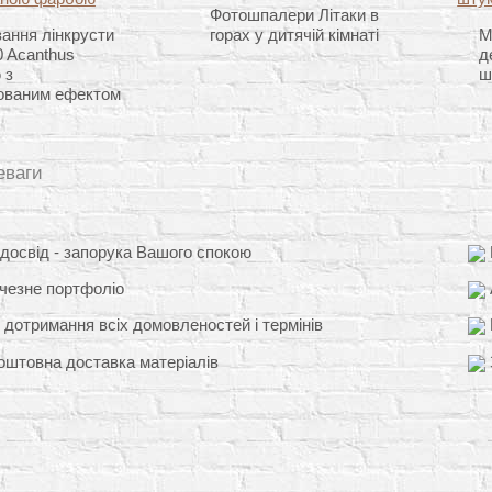
Фотошпалери Літаки в
ання лінкрусти
горах у дитячій кімнаті
М
 Acanthus
д
 з
ш
ованим ефектом
еваги
освід - запорука Вашого спокою
чезне портфоліо
 дотримання всіх домовленостей і термінів
штовна доставка матеріалів