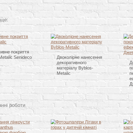
 ще:
ивне покриття
Metalic Senideco
Двоколірне нанесення
декоративного
Д
матеріалу Byblos-
п
Metalic
п
е
Д
анні роботи