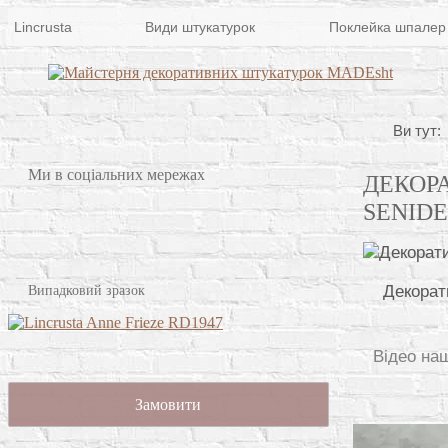
Lincrusta
Види штукатурок
Поклейка шпалер
Ви тут:
Ми в соціальних мережах
ДЕКОР
SENID
Декорат
Випадковий зразок
Відео на
Замовити