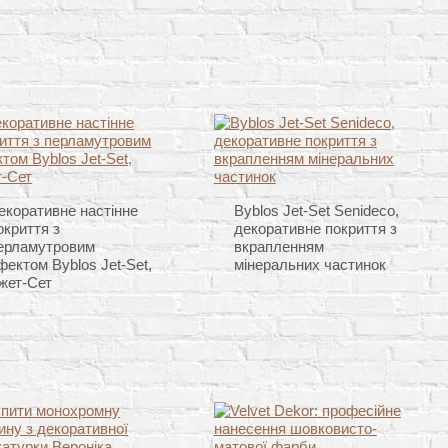
екоративне настінне
Byblos Jet-Set Senideco,
окриття з
декоративне покриття з
ерламутровим
вкрапленням
фектом Byblos Jet-Set,
мінеральних частинок
жет-Сет