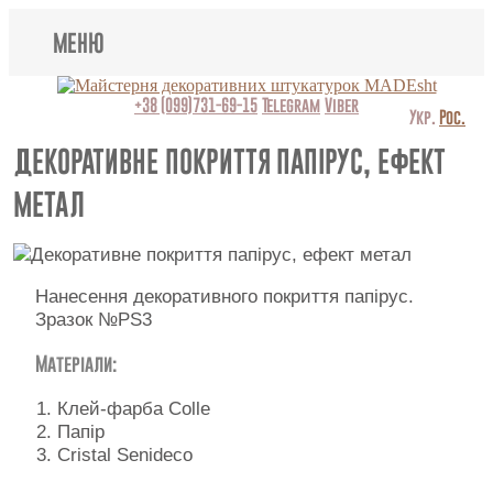
МЕНЮ
Lincrusta
+38 (099)731-69-15
Telegram
Viber
Укр.
Рос.
Види штукатурок
ДЕКОРАТИВНЕ ПОКРИТТЯ ПАПІРУС, ЕФЕКТ
МЕТАЛ
Поклейка шпалер
Картини
Нанесення декоративного покриття папірус.
Декоративні панно
Зразок №PS3
Відео
Матеріали:
Питання-відповідь
Клей-фарба Colle
Папір
Про нас
Cristal Senideco