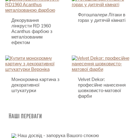
Фотошпалери Літаки в
Декорування
горах у дитячій кімнаті
лінкрусти RD 1960
Acanthus фарбою з
металізованим
ефектом
Монохромна картина з
Velvet Dekor:
декоративної
професійне нанесення
штукатурки
шовковисто-матової
фарби
Наші переваги
Наш досвід - запорука Вашого спокою