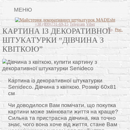
МЕНЮ
Lincrusta
+38 (099)731-69-15
Telegram
Viber
КАРТИНА ІЗ ДЕКОРАТИВНОЇ
Укр.
Рос.
Види штукатурок
ШТУКАТУРКИ “ДІВЧИНА З
Поклейка шпалер
КВІТКОЮ”
Декоративні панно
Барельєфи
Відео
Картина із декоративної штукатурки
Senideco. Дівчина з квіткою. Розмір 60х81
Питання-відповідь
см
Про нас
Чи доводилося Вам помічати, що покупка
картини може змінювати життя на краще?
Контакти
Сильна та пристрасна дівчина, яка точно
знає, чого вона хоче від життя, стане Вам