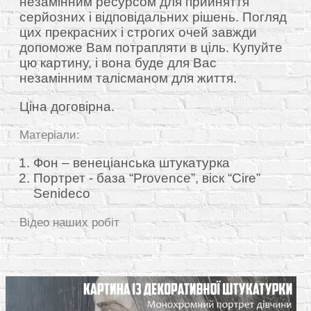
незамінним ресурсом для прийняття
серйозних і відповідальних рішень. Погляд
цих прекрасних і строгих очей завжди
допоможе Вам потрапляти в ціль. Купуйте
цю картину, і вона буде для Вас
незамінним талісманом для життя.
Ціна договірна.
Матеріали:
Фон – венеціанська штукатурка
Портрет - база “Provence”, віск “Cire”
Senideco
Відео наших робіт