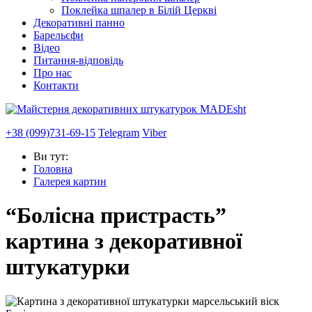
Поклейка шпалер в Білій Церкві
Декоративні панно
Барельєфи
Відео
Питання-відповідь
Про нас
Контакти
+38 (099)731-69-15
Telegram
Viber
Ви тут:
Головна
Галерея картин
“Болісна пристрасть”
картина з декоративної
штукатурки