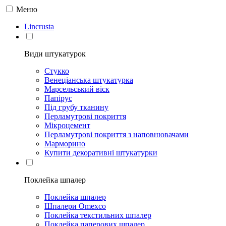
Меню
Lincrusta
Види штукатурок
Стукко
Венеціанська штукатурка
Марсельський віск
Папірус
Під грубу тканину
Перламутрові покриття
Мікроцемент
Перламутрові покриття з наповнювачами
Марморино
Купити декоративні штукатурки
Поклейка шпалер
Поклейка шпалер
Шпалери Omexco
Поклейка текстильних шпалер
Поклейка паперових шпалер