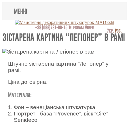
МЕНЮ
Lincrusta
+38 (099)731-69-15
Telegram
Viber
Укр.
Рос.
ЗІСТАРЕНА КАРТИНА “ЛЕГІОНЕР” В РАМІ
Види штукатурок
Поклейка шпалер
Штучно зістарена картина "Легіонер" у
Декоративні панно
рамі.
Барельєфи
Ціна договірна.
Відео
Матеріали:
Питання-відповідь
Фон – венеціанська штукатурка
Портрет - база “Provence”, віск “Cire”
Про нас
Senideco