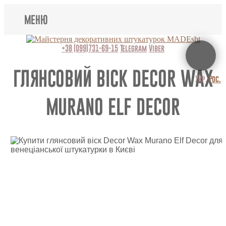
МЕНЮ
Lincrusta
+38 (099)731-69-15
Telegram
Viber
Наші роботи
ГЛЯНСОВИЙ ВІСК DECOR WAX
Укр.
Рос.
Поклейка шпалер
MURANO ELF DECOR
Картини
Декоративні панно
Відео
Питання-відповідь
Про нас