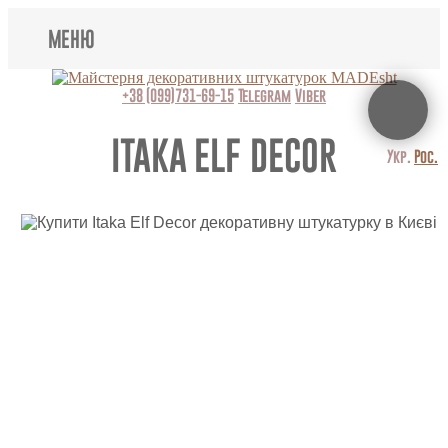
МЕНЮ
Lincrusta
+38 (099)731-69-15
Telegram
Viber
Наші роботи
ITAKA ELF DECOR
Укр.
Рос.
Поклейка шпалер
Картини
Декоративні панно
Відео
Питання-відповідь
Про нас