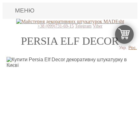
МЕНЮ
Lincrusta
+38 (099)731-69-15
Telegram
Viber
Наші роботи
PERSIA ELF DECOR
Укр.
Рос.
Поклейка шпалер
Картини
Декоративні панно
Відео
Питання-відповідь
Про нас
Контакти