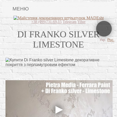
МЕНЮ
Lincrusta
+38 (099)731-69-15
Telegram
Viber
Наші роботи
DI FRANKO SILVER
Укр.
Рос.
Поклейка шпалер
LIMESTONE
Картини
Декоративні панно
Відео
Питання-відповідь
Про нас
Контакти