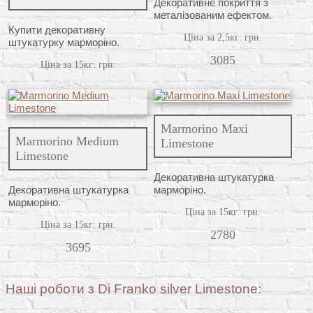
Декоративне покриття з
металізованим ефектом.
Купити декоративну
Ціна за 2,5кг: грн.
штукатурку марморіно.
3085
Ціна за 15кг: грн.
Marmorino Maxi
Marmorino Medium
Limestone
Limestone
Декоративна штукатурка
Декоративна штукатурка
марморіно.
марморіно.
Ціна за 15кг: грн.
Ціна за 15кг: грн.
2780
3695
Наші роботи з Di Franko silver Limestone: