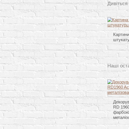
Дивіться
Картини
штукат
Наші ост
Декорув
RD 1960
фарбою
металіз