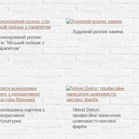
Художній розпис каміна
онохромний розпис
тін "Міський пейзаж з
арапетом"
онохромна картина з
Velvet Dekor:
екоративної
професійне нанесення
тукатурки
шовковисто-матової
фарби