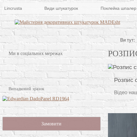
Lincrusta
Види штукатурок
Поклейка шпалер
Ви тут:
РОЗПИС
Ми в соціальних мережах
Розпис с
Випадковий зразок
Відео на
Замовити