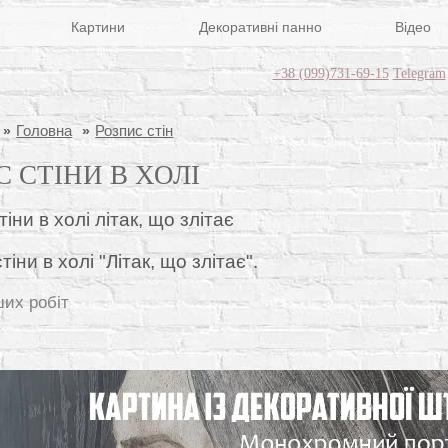
Картини
Декоративні панно
Відео
+38 (099)731-69-15
Telegram
Головна
Розпис стін
 СТІНИ В ХОЛІ
тіни в холі "Літак, що злітає".
ших робіт