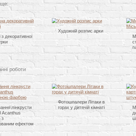
 ще:
Художній розпис арки
 з декоративної
М
урки
с
п
анні роботи
Фотошпалери Літаки в
ання лінкрусти
горах у дитячій кімнаті
М
 Acanthus
д
 з
ш
ованим ефектом