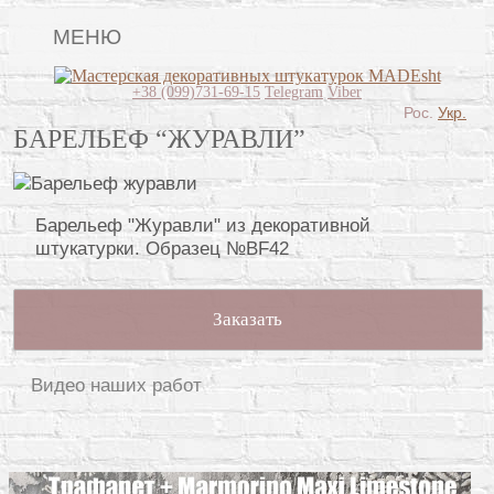
МЕНЮ
Lincrusta
+38 (099)731-69-15
Telegram
Viber
Рос.
Укр.
Виды штукатурок
БАРЕЛЬЕФ “ЖУРАВЛИ”
Поклейка обоев
Картины
Барельеф "Журавли" из декоративной
штукатурки. Образец №BF42
Декоративные панно
Видео
Заказать
Вопрос-ответ
О нас
Видео наших работ
Контакты