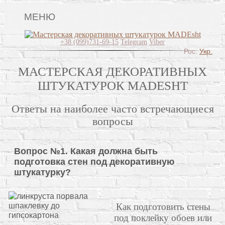
МЕНЮ
Главная
+38 (099)731-69-15
Telegram
Viber
Рос.
Укр.
Виды штукатурок
МАСТЕРСКАЯ ДЕКОРАТИВНЫХ
Поклейка обоев
ШТУКАТУРОК MADESHT
Lincrusta
Ответы на наиболее часто встречающиеся
Картины
вопросы
Декоративные панно
Вопрос №1. Какая должна быть
Видео
подготовка стен под декоративную
Вопрос-ответ
штукатурку?
О нас
Как подготовить стены
Контакты
под поклейку обоев или