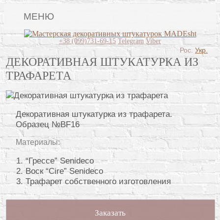
МЕНЮ
Lincrusta
+38 (099)731-69-15
Telegram
Viber
Рос.
Укр.
Виды штукатурок
ДЕКОРАТИВНАЯ ШТУКАТУРКА ИЗ
ТРАФАРЕТА
Поклейка обоев
Картины
Декоративная штукатурка из трафарета.
Декоративные панно
Образец №BF16
Видео
Материалы:
Вопрос-ответ
“Грессе” Senideco
О нас
Воск “Cire” Senideco
Трафарет собственного изготовления
Контакты
Заказать