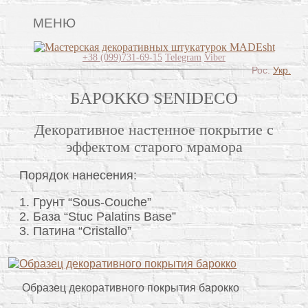
МЕНЮ
Главная
+38 (099)731-69-15
Telegram
Viber
Рос.
Укр.
Виды штукатурок
БАРОККО SENIDECO
Поклейка обоев
Декоративное настенное покрытие с
Lincrusta
эффектом старого мрамора
Картины
Порядок нанесения:
Декоративные панно
Грунт “Sous-Couche”
Видео
База “Stuc Palatins Base”
Патина “Cristallo”
Вопрос-ответ
О нас
Контакты
Образец декоративного покрытия барокко