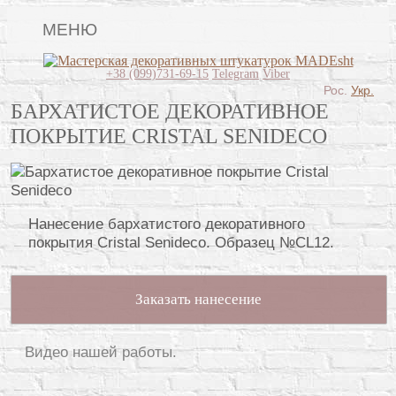
МЕНЮ
Lincrusta
+38 (099)731-69-15
Telegram
Viber
Рос.
Укр.
Виды штукатурок
БАРХАТИСТОЕ ДЕКОРАТИВНОЕ
ПОКРЫТИЕ CRISTAL SENIDECO
Поклейка обоев
Картины
Декоративные панно
Нанесение бархатистого декоративного
Видео
покрытия Cristal Senideco. Образец №CL12.
Вопрос-ответ
Заказать нанесение
О нас
Контакты
Видео нашей работы.