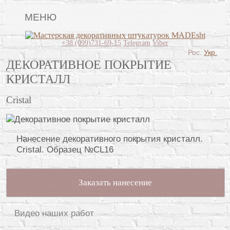
МЕНЮ
Lincrusta
+38 (099)731-69-15
Telegram
Viber
Рос.
Укр.
Виды штукатурок
ДЕКОРАТИВНОЕ ПОКРЫТИЕ
КРИСТАЛЛ
Поклейка обоев
Cristal
Картины
Декоративные панно
Нанесение декоративного покрытия кристалл.
Видео
Cristal. Образец №CL16
Вопрос-ответ
О нас
Заказать нанесение
Контакты
Видео наших работ