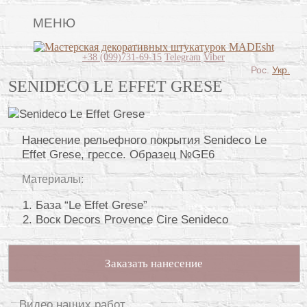
МЕНЮ
Lincrusta
+38 (099)731-69-15
Telegram
Viber
Рос.
Укр.
Виды штукатурок
SENIDECO LE EFFET GRESE
Поклейка обоев
Картины
Нанесение рельефного покрытия Senideco Le
Effet Grese, грессе. Образец №GE6
Декоративные панно
Материалы:
Видео
База “Le Effet Grese”
Вопрос-ответ
Воск Decors Provence Cire Senideco
О нас
Заказать нанесение
Контакты
Видео наших работ