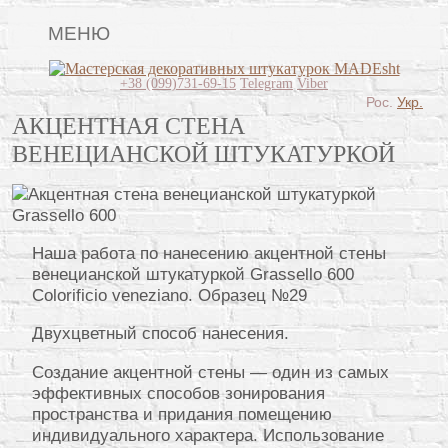
МЕНЮ
Lincrusta
+38 (099)731-69-15
Telegram
Viber
Рос.
Укр.
Виды штукатурок
АКЦЕНТНАЯ СТЕНА
ВЕНЕЦИАНСКОЙ ШТУКАТУРКОЙ
Поклейка обоев
Картины
Декоративные панно
Наша работа по нанесению акцентной стены
Видео
венецианской штукатуркой Grassello 600
Colorificio veneziano. Образец №29
Вопрос-ответ
Двухцветный способ нанесения.
О нас
Создание акцентной стены — один из самых
Контакты
эффективных способов зонирования
пространства и придания помещению
индивидуального характера. Использование