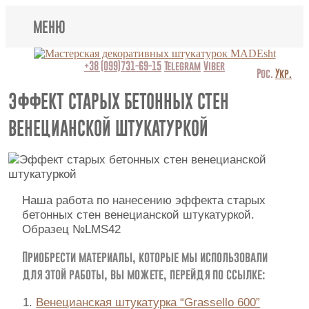
МЕНЮ
Lincrusta
+38 (099)731-69-15
Telegram
Viber
Рос.
Укр.
Виды штукатурок
ЭФФЕКТ СТАРЫХ БЕТОННЫХ СТЕН
ВЕНЕЦИАНСКОЙ ШТУКАТУРКОЙ
Поклейка обоев
Картины
Декоративные панно
Наша работа по нанесению эффекта старых
бетонных стен венецианской штукатуркой.
Видео
Образец №LMS42
Вопрос-ответ
Приобрести материалы, которые мы использовали
для этой работы, вы можете, перейдя по ссылке:
О нас
Венецианская штукатурка “Grassello 600”