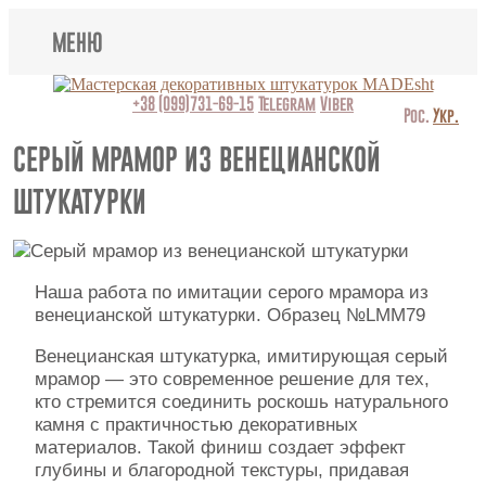
МЕНЮ
Lincrusta
+38 (099)731-69-15
Telegram
Viber
Рос.
Укр.
Виды штукатурок
СЕРЫЙ МРАМОР ИЗ ВЕНЕЦИАНСКОЙ
ШТУКАТУРКИ
Поклейка обоев
Картины
Наша работа по имитации серого мрамора из
Декоративные панно
венецианской штукатурки. Образец №LMM79
Видео
Венецианская штукатурка, имитирующая серый
мрамор — это современное решение для тех,
Вопрос-ответ
кто стремится соединить роскошь натурального
камня с практичностью декоративных
О нас
материалов. Такой финиш создает эффект
глубины и благородной текстуры, придавая