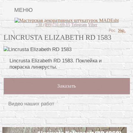
МЕНЮ
Главная
+38 (099)731-69-15
Telegram
Viber
Рос.
Укр.
Виды штукатурок
LINCRUSTA ELIZABETH RD 1583
Поклейка обоев
Картины
Lincrusta Elizabeth RD 1583. Поклейка и
покраска линкрусты.
Декоративные панно
Роспись стен
Заказать
Видео
Вопрос-ответ
Видео наших работ
О нас
Контакты