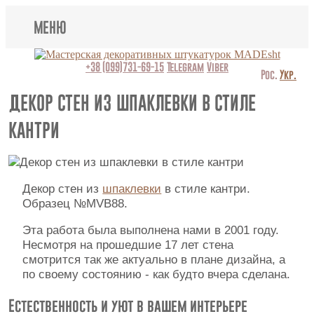
МЕНЮ
Lincrusta
+38 (099)731-69-15
Telegram
Viber
Рос.
Укр.
Виды штукатурок
ДЕКОР СТЕН ИЗ ШПАКЛЕВКИ В СТИЛЕ
КАНТРИ
Поклейка обоев
Картины
Декор стен из
шпаклевки
в стиле кантри.
Декоративные панно
Образец №MVB88.
Видео
Эта работа была выполнена нами в 2001 году.
Несмотря на прошедшие 17 лет стена
Вопрос-ответ
смотрится так же актуально в плане дизайна, а
по своему состоянию - как будто вчера сделана.
О нас
Естественность и уют в вашем интерьере