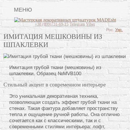
МЕНЮ
Lincrusta
+38 (099)731-69-15
Telegram
Viber
Рос.
Укр.
Виды штукатурок
ИМИТАЦИЯ МЕШКОВИНЫ ИЗ
ШПАКЛЕВКИ
Поклейка обоев
Картины
Имитация грубой ткани (мешковины) из
Декоративные панно
шпаклевки. Образец №MVB100
Видео
Стильный акцент в современном интерьере
Вопрос-ответ
Это уникальная декоративная техника,
О нас
позволяющая создать эффект грубой ткани на
стенах. Такая фактура добавляет пространству
Контакты
тепла и ощущение ручной работы. Она отлично
сочетается как с классическими, так и с
современными стилями интерьера: лофт,