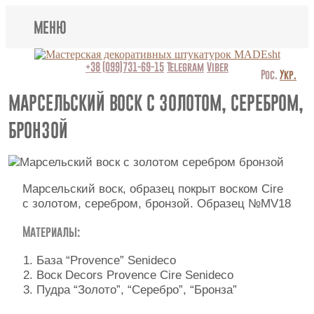
МЕНЮ
Lincrusta
+38 (099)731-69-15
Telegram
Viber
Рос.
Укр.
Виды штукатурок
МАРСЕЛЬСКИЙ ВОСК С ЗОЛОТОМ, СЕРЕБРОМ,
БРОНЗОЙ
Поклейка обоев
Картины
Марсельский воск, образец покрыт воском Cire
Декоративные панно
с золотом, серебром, бронзой. Образец №MV18
Видео
Материалы:
Вопрос-ответ
База “Provence” Senideco
Воск Decors Provence Cire Senideco
О нас
Пудра “Золото”, “Серебро”, “Бронза”