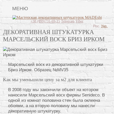
МЕНЮ
Lincrusta
+38 (099)731-69-15
Telegram
Viber
Рос.
Укр.
Виды штукатурок
ДЕКОРАТИВНАЯ ШТУКАТУРКА
МАРСЕЛЬСКИЙ ВОСК БРИЗ ИРКОМ
Поклейка обоев
Картины
Декоративные панно
Марсельский воск из декоративной штукатурки
Видео
Бриз Ирком. Образец №MV35
Вопрос-ответ
Как мы уменьшили цену за м2 для клиента
О нас
В 2008 году мы закончили объект на котором
наносили Марсельский воск фирмы Senideco. В
Контакты
одной из комнат половина стен была оклеена
обоями, а на вторую половину мы нанесли
декоративную штукатурку.